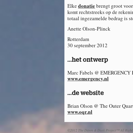
donatie
Elke
brengt groot voor
komt rechtstreeks op de reken
totaal ingezamelde bedrag is st
Anette Olson-Plinck
Rotterdam
30 september 2012
...het ontwerp
Marc Fabels @ EMERGENCY
www.emergency.nl
...de website
Brian Olson @ The Outer Quar
www.oqr.nl
©2012 The Dawn & Dusk Project™ All Right