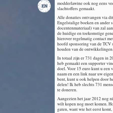
modderlawine ook nog eens ve
slachtoffers gemaakt.
Alle donaties ontvangen via dit
Engelstalige boeken en ander 
docentenmateriaal) van zal aan
de huidige en toekomstige gene
hierover regelmatig contact me
hoofd sponsoring van de TCV sc
houden van de ontwikkelingen
In totaal zijn er 731 dagen in 2
heb gemaakt een supporter vind,
doel. Voor 15 euro kunt u een v
naam en een link naar uw eigen 
bent, kunt u ook helpen door h
delen! Ik heb slechts 731 mens
te doneren.
Aangezien het jaar 2012 nog nie
wilt kopen nog moet komen. Hou
gaten, want wie het eerst komt,