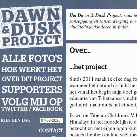
Het Dawn & Dusk Project:
ruim tw
zonsopgang en zonsondergang om g
vluchtelingenkinderen in India.
Over...
ALLE FOTO'S
...het project
HOE WERKT HET
Sinds 2011 maak ik elke dag f
OVER DIT PROJECT
wanneer het natuurlijk licht het
SUPPORTERS
het vanaf het begin mijn doel 
educatie van Tibetaanse vlucht
VOLG MIJ OP
geduurd, maar nu is het eindeli
TWITTER
/
FACEBOOK
Ik wil de Tibetan Children's Vi
KIES EEN DAG
Himalaya in het noordelijkste d
bezocht en met eigen ogen kun
CONTACT
besteed hebben en hoe veel me