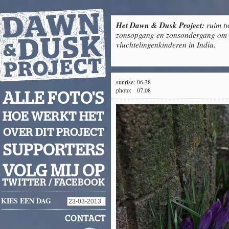
Het Dawn & Dusk Project:
ruim tw
zonsopgang en zonsondergang om g
vluchtelingenkinderen in India.
sunrise:
06.38
photo:
07.08
ALLE FOTO'S
HOE WERKT HET
OVER DIT PROJECT
SUPPORTERS
VOLG MIJ OP
TWITTER
/
FACEBOOK
KIES EEN DAG
CONTACT