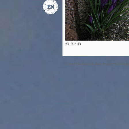
23.03.2013
©2012 The Dawn & Dusk Project™ All Right