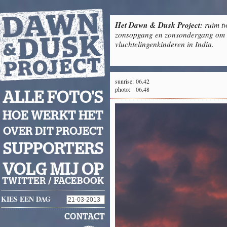
Het Dawn & Dusk Project:
ruim tw
zonsopgang en zonsondergang om g
vluchtelingenkinderen in India.
sunrise:
06.42
photo:
06.48
ALLE FOTO'S
HOE WERKT HET
OVER DIT PROJECT
SUPPORTERS
VOLG MIJ OP
TWITTER
/
FACEBOOK
KIES EEN DAG
CONTACT