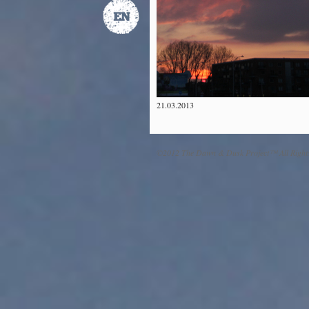
21.03.2013
©2012 The Dawn & Dusk Project™ All Right