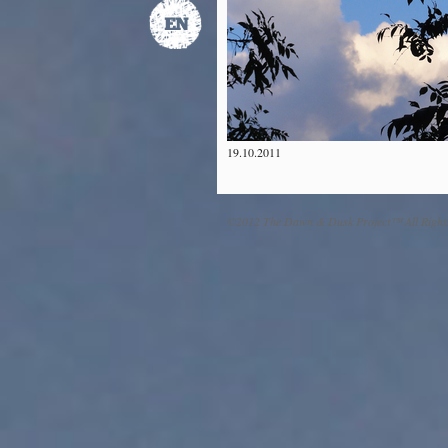
19.10.2011
©2012 The Dawn & Dusk Project™ All Right