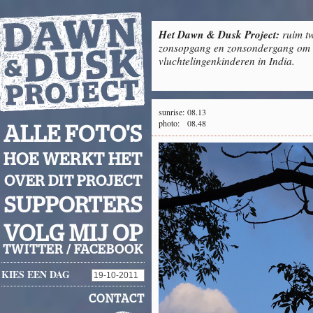
Het Dawn & Dusk Project:
ruim tw
zonsopgang en zonsondergang om g
vluchtelingenkinderen in India.
sunrise:
08.13
photo:
08.48
ALLE FOTO'S
HOE WERKT HET
OVER DIT PROJECT
SUPPORTERS
VOLG MIJ OP
TWITTER
/
FACEBOOK
KIES EEN DAG
CONTACT