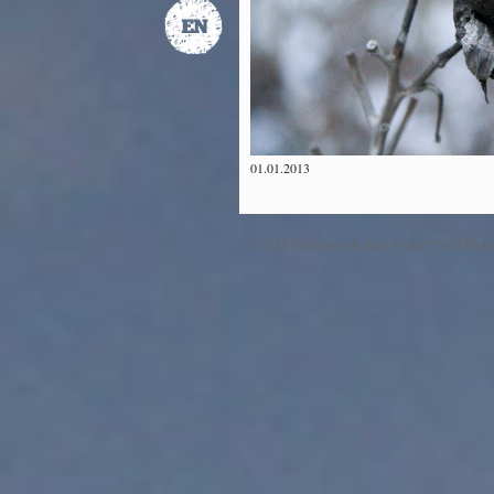
01.01.2013
©2012 The Dawn & Dusk Project™ All Right