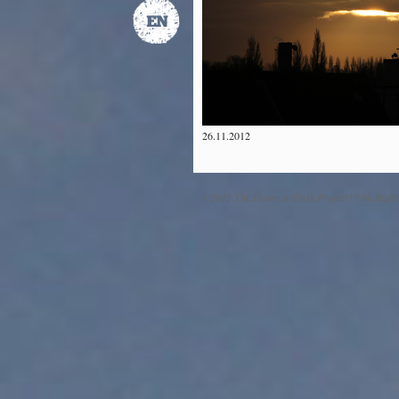
26.11.2012
©2012 The Dawn & Dusk Project™ All Right