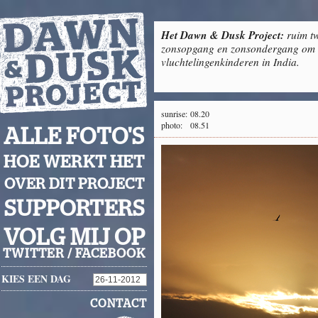
Het Dawn & Dusk Project:
ruim tw
zonsopgang en zonsondergang om g
vluchtelingenkinderen in India.
sunrise:
08.20
photo:
08.51
ALLE FOTO'S
HOE WERKT HET
OVER DIT PROJECT
SUPPORTERS
VOLG MIJ OP
TWITTER
/
FACEBOOK
KIES EEN DAG
CONTACT