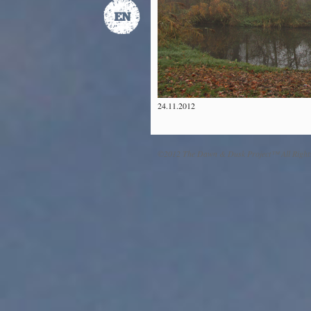
24.11.2012
©2012 The Dawn & Dusk Project™ All Right