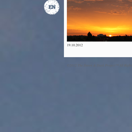
19.10.2012
©2012 The Dawn & Dusk Project™ All Right