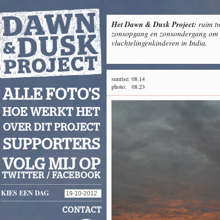
Het Dawn & Dusk Project:
ruim tw
zonsopgang en zonsondergang om g
vluchtelingenkinderen in India.
sunrise:
08.14
photo:
08.23
ALLE FOTO'S
HOE WERKT HET
OVER DIT PROJECT
SUPPORTERS
VOLG MIJ OP
TWITTER
/
FACEBOOK
KIES EEN DAG
CONTACT