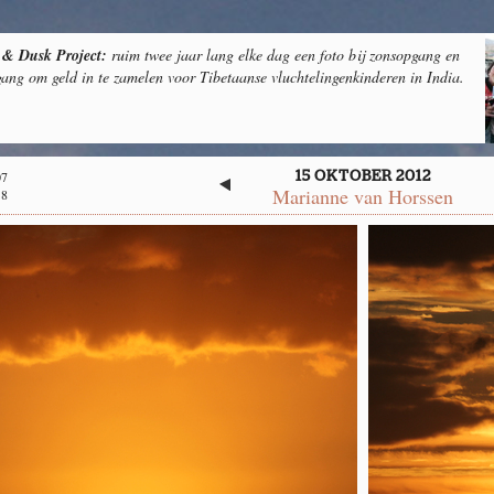
& Dusk Project:
ruim twee jaar lang elke dag een foto bij zonsopgang en
ang om geld in te zamelen voor Tibetaanse vluchtelingenkinderen in India.
07
15 OKTOBER 2012
Marianne van Horssen
18