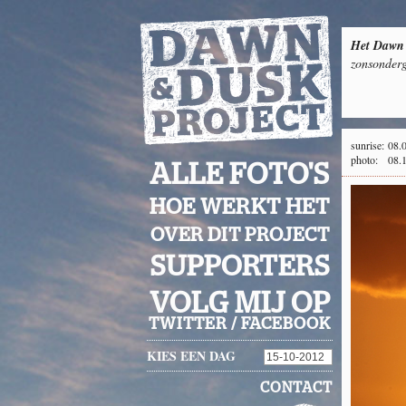
Het Dawn 
zonsonderg
sunrise:
08.
photo:
08.
ALLE FOTO'S
HOE WERKT HET
OVER DIT PROJECT
SUPPORTERS
VOLG MIJ OP
TWITTER
/
FACEBOOK
KIES EEN DAG
CONTACT