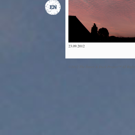
23.09.2012
©2012 The Dawn & Dusk Project™ All Right