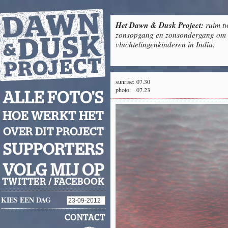
Het Dawn & Dusk Project:
ruim tw
zonsopgang en zonsondergang om g
vluchtelingenkinderen in India.
sunrise:
07.30
photo:
07.23
ALLE FOTO'S
HOE WERKT HET
OVER DIT PROJECT
SUPPORTERS
VOLG MIJ OP
TWITTER
/
FACEBOOK
KIES EEN DAG
CONTACT