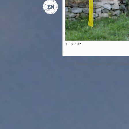
31.07.2012
©2012 The Dawn & Dusk Project™ All Right