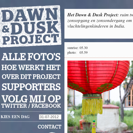
Het Dawn & Dusk Project:
ruim tw
zonsopgang en zonsondergang om g
vluchtelingenkinderen in India.
sunrise:
05.30
photo:
05.59
ALLE FOTO'S
HOE WERKT HET
OVER DIT PROJECT
SUPPORTERS
VOLG MIJ OP
TWITTER
/
FACEBOOK
KIES EEN DAG
CONTACT