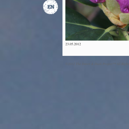
23.05.2012
©2012 The Dawn & Dusk Project™ All Right