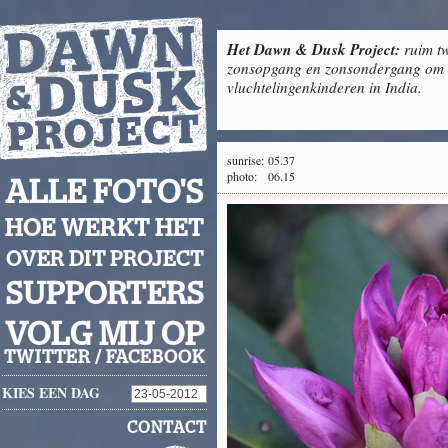
Het Dawn & Dusk Project:
ruim tw
zonsopgang en zonsondergang om g
vluchtelingenkinderen in India.
sunrise:
05.37
photo:
06.15
ALLE FOTO'S
HOE WERKT HET
OVER DIT PROJECT
SUPPORTERS
VOLG MIJ OP
TWITTER
/
FACEBOOK
KIES EEN DAG
CONTACT