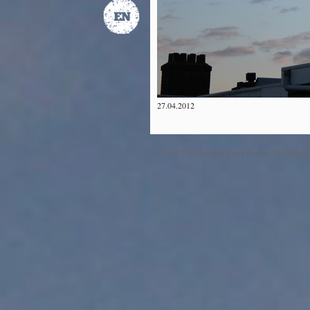
27.04.2012
©2012 The Dawn & Dusk Project™ All Right