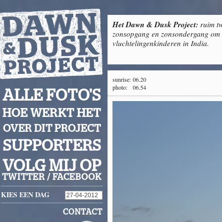
Het Dawn & Dusk Project:
ruim tw
zonsopgang en zonsondergang om g
vluchtelingenkinderen in India.
sunrise:
06.20
photo:
06.54
ALLE FOTO'S
HOE WERKT HET
OVER DIT PROJECT
SUPPORTERS
VOLG MIJ OP
TWITTER
/
FACEBOOK
KIES EEN DAG
CONTACT