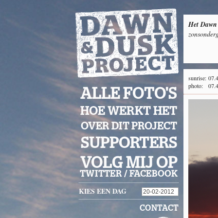
Het Dawn 
zonsonderg
sunrise:
07.
photo:
07.
ALLE FOTO'S
HOE WERKT HET
OVER DIT PROJECT
SUPPORTERS
VOLG MIJ OP
TWITTER
/
FACEBOOK
KIES EEN DAG
CONTACT