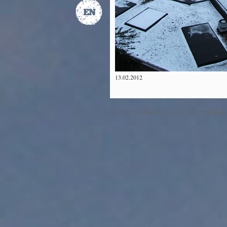
13.02.2012
©2012 The Dawn & Dusk Project™ All Right