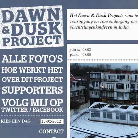
Het Dawn & Dusk Project:
ruim tw
zonsopgang en zonsondergang om g
vluchtelingenkinderen in India.
sunrise:
08.02
photo:
08.00
ALLE FOTO'S
HOE WERKT HET
OVER DIT PROJECT
SUPPORTERS
VOLG MIJ OP
TWITTER
/
FACEBOOK
KIES EEN DAG
CONTACT