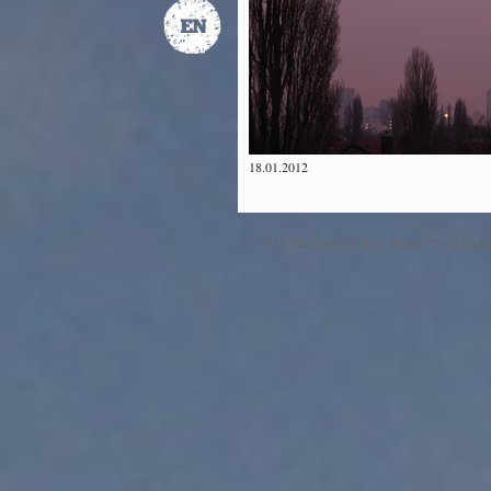
18.01.2012
©2012 The Dawn & Dusk Project™ All Right