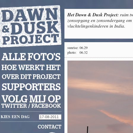
Het Dawn & Dusk Project:
ruim tw
zonsopgang en zonsondergang om g
vluchtelingenkinderen in India.
sunrise:
06.29
photo:
06.32
ALLE FOTO'S
HOE WERKT HET
OVER DIT PROJECT
SUPPORTERS
VOLG MIJ OP
TWITTER
/
FACEBOOK
KIES EEN DAG
CONTACT