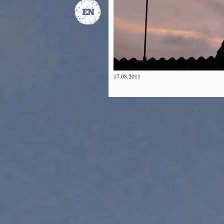
17.08.2011
©2012 The Dawn & Dusk Project™ All Right