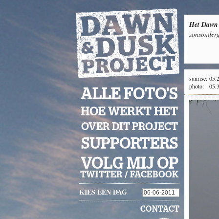
Het Dawn 
zonsonderg
sunrise:
05.
photo:
05.
ALLE FOTO'S
HOE WERKT HET
OVER DIT PROJECT
SUPPORTERS
VOLG MIJ OP
TWITTER
/
FACEBOOK
KIES EEN DAG
CONTACT