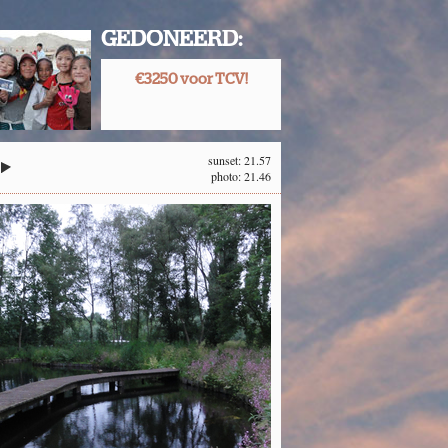
GEDONEERD:
€3250 voor TCV!
sunset: 21.57
photo: 21.46