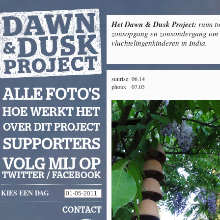
Het Dawn & Dusk Project:
ruim tw
zonsopgang en zonsondergang om g
vluchtelingenkinderen in India.
sunrise:
06.14
photo:
07.03
ALLE FOTO'S
HOE WERKT HET
OVER DIT PROJECT
SUPPORTERS
VOLG MIJ OP
TWITTER
/
FACEBOOK
KIES EEN DAG
CONTACT