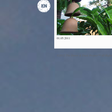
01.05.2011
©2012 The Dawn & Dusk Project™ All Right