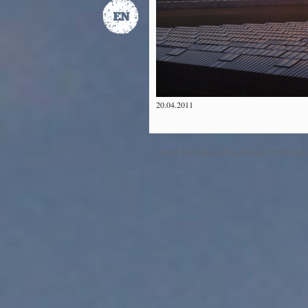
20.04.2011
©2012 The Dawn & Dusk Project™ All Right