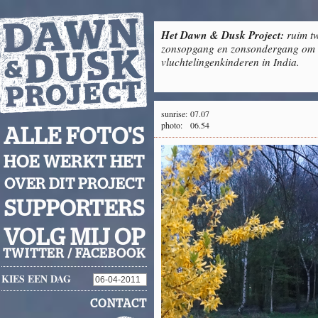
Het Dawn & Dusk Project:
ruim tw
zonsopgang en zonsondergang om g
vluchtelingenkinderen in India.
sunrise:
07.07
photo:
06.54
ALLE FOTO'S
HOE WERKT HET
OVER DIT PROJECT
SUPPORTERS
VOLG MIJ OP
TWITTER
/
FACEBOOK
KIES EEN DAG
CONTACT