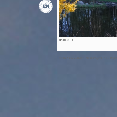
06.04.2011
©2012 The Dawn & Dusk Project™ All Right