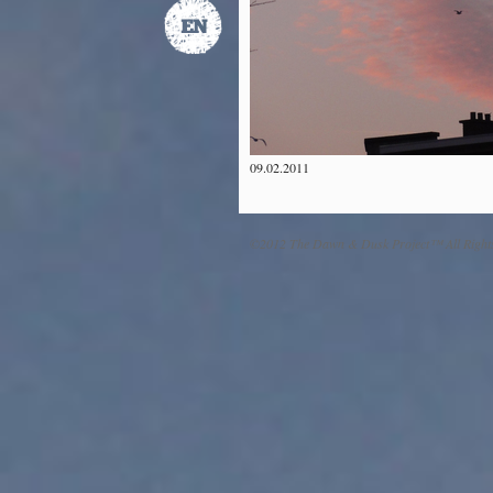
09.02.2011
©2012 The Dawn & Dusk Project™ All Right