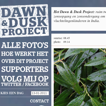
Het Dawn & Dusk Project:
ruim tw
zonsopgang en zonsondergang om g
vluchtelingenkinderen in India.
sunrise:
08.45
photo:
09.14
ALLE FOTO'S
HOE WERKT HET
OVER DIT PROJECT
SUPPORTERS
VOLG MIJ OP
TWITTER
/
FACEBOOK
KIES EEN DAG
CONTACT